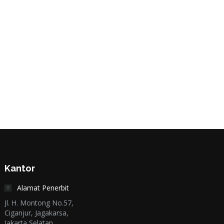
Kantor
Alamat Penerbit
Jl. H. Montong No.57,
Ciganjur, Jagakarsa,
Jakarta Selatan