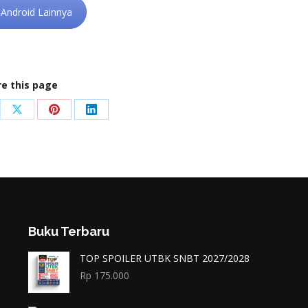
i Android Lainnya
e this page
re
Share
Share
Share
on
on
on
ebook
X
Pinterest
LinkedIn
Buku Terbaru
TOP SPOILER UTBK SNBT 2027/2028
Rp
175.000