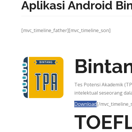
Aplikasi Android B
[mvc_timeline_father][mvc_timeline_son]
Binta
Tes Potensi Akademik (T
intelektual seseorang d
Download
[/mvc_timeline_
TOEFL