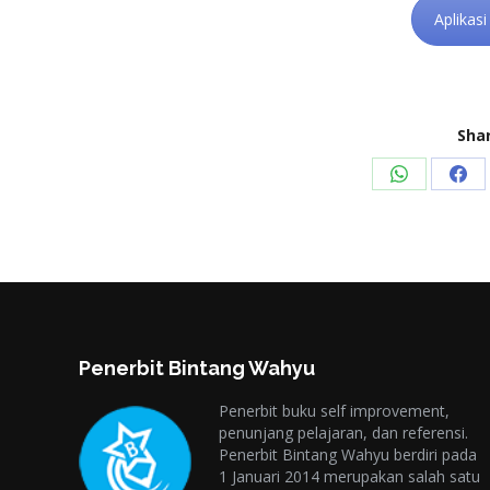
Aplikas
Shar
Share
Sha
on
on
WhatsApp
Fac
Penerbit Bintang Wahyu
Penerbit buku self improvement,
penunjang pelajaran, dan referensi.
Penerbit Bintang Wahyu berdiri pada
1 Januari 2014 merupakan salah satu