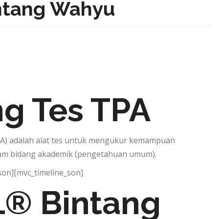
intang Wahyu
ng Tes TPA
PA) adalah alat tes untuk mengukur kemampuan
alam bidang akademik (pengetahuan umum).
son][mvc_timeline_son]
® Bintang