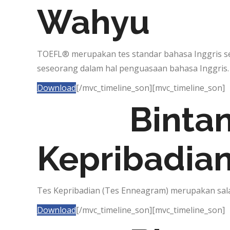
Wahyu
TOEFL® merupakan tes standar bahasa Inggris 
seseorang dalam hal penguasaan bahasa Inggris.
Download
[/mvc_timeline_son][mvc_timeline_son]
Binta
Kepribadia
Tes Kepribadian (Tes Enneagram) merupakan sala
Download
[/mvc_timeline_son][mvc_timeline_son]