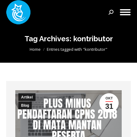
Search:
Tag Archives:
kontributor
You are here:
Home
Entries tagged with "kontributor"
Artikel
OKT
31
Blog