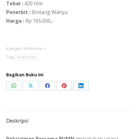
Tebal :
420 hlm
Penerbit :
Bintang Wahyu
Harga :
Rp 165.000,-
Kategori:
Referensi
Tag:
PSIKOLOGI
Bagikan Buku Ini
Share
Share
Share
Share
Share
on
on
on
on
on
WhatsApp
X
Facebook
Pinterest
LinkedIn
Deskripsi
Rekrutmen Bersama BUMN
merupakan upaya