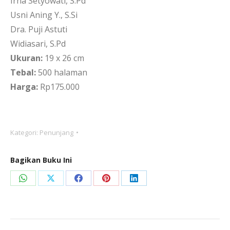
Irna Setyowati, S.Pd
Usni Aning Y., S.Si
Dra. Puji Astuti
Widiasari, S.Pd
Ukuran:
19 x 26 cm
Tebal:
500 halaman
Harga:
Rp175.000
Kategori:
Penunjang
Bagikan Buku Ini
Share
Share
Share
Share
Share
on
on
on
on
on
WhatsApp
X
Facebook
Pinterest
LinkedIn