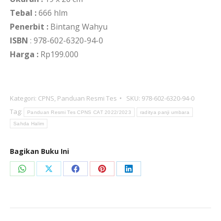
Tebal :
666 hlm
Penerbit :
Bintang Wahyu
ISBN
: 978-602-6320-94-0
Harga :
Rp199.000
Kategori:
CPNS
,
Panduan Resmi Tes
SKU:
978-602-6320-94-0
Tag:
Panduan Resmi Tes CPNS CAT 2022/2023
raditya panji umbara
Sahda Halim
Bagikan Buku Ini
Share
Share
Share
Share
Share
on
on
on
on
on
WhatsApp
X
Facebook
Pinterest
LinkedIn