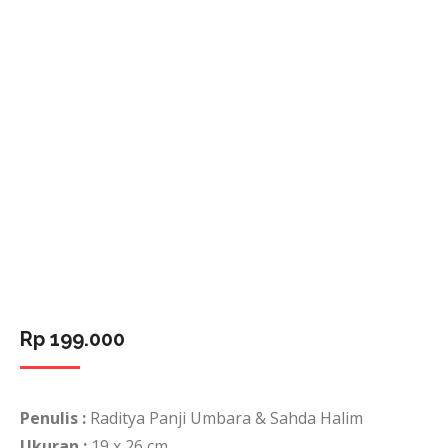
Rp
199.000
Penulis :
Raditya Panji Umbara & Sahda Halim
Ukuran :
19 x 26 cm