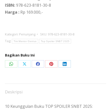
ISBN:
978-623-8181-30-8
Harga :
Rp 169.000,-
Kategori:
Penunjang
SKU:
978-623-8181-30-8
Tag:
Tim Mentor Genius
Top Spoiler SNBT 2025
Bagikan Buku Ini
Share
Share
Share
Share
Share
on
on
on
on
on
WhatsApp
X
Facebook
Pinterest
LinkedIn
Deskripsi
10 Keunggulan Buku TOP SPOILER SNBT 2025: