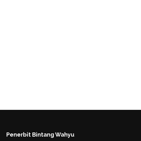
Sukses UN-USBN SMA/MA IPS 2020
Rp
195.000
Penerbit Bintang Wahyu