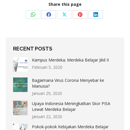
Share this page
Share
Share
Share
Share
Share
on
on
on
on
on
WhatsApp
Facebook
X
Pinterest
LinkedIn
RECENT POSTS
Kampus Merdeka; Merdeka Belajar Jilid II
Februari 5, 2020
Bagaimana Virus Corona Menyebar ke
Manusia?
Januari 29, 2020
Upaya Indonesia Meningkatkan Skor PISA
Lewat Merdeka Belajar
Januari 22, 2020
Pokok-pokok Kebijakan Merdeka Belajar