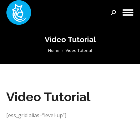
Search:
Video Tutorial
You are here:
Home
Video Tutorial
Video Tutorial
[ess_grid alias=”level-up”]