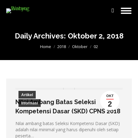
Search:
Daily Archives:
Oktober 2, 2018
You are here:
Home
2018
Oktober
02
Artikel
OKT
Nilai Ambang Batas Seleksi
2
Informasi
Kompetensi Dasar (SKD) CPNS 2018
Nilai ambang batas Seleksi Kompetensi Dasar (SKD)
adalah nilai minimal yang harus dipenuhi oleh setiap
peserta…