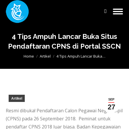
Search:
4 Tips Ampuh Lancar Buka Situs
Pendaftaran CPNS di Portal SSCN
You are here:
Home
Artikel
4 Tips Ampuh Lancar Buka…
Artikel
SEP
27
Resmi dibuka! Pendaftaran Calon Pegawai Negeri Sipil
(CPNS) pada 26 September 2018. Peminat untuk
pendaftar CPNS 2018 luar biasa. Badan Kepegawaian