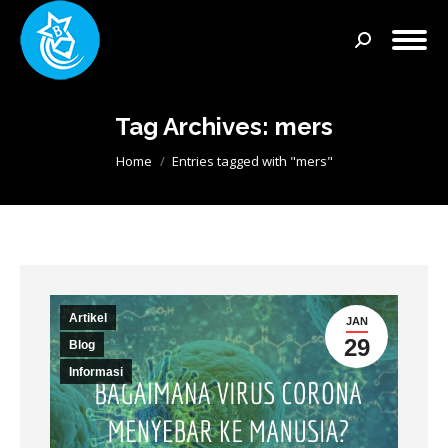
Search:
Tag Archives:
mers
You are here:
Home
Entries tagged with "mers"
Artikel
JAN
29
Blog
Informasi