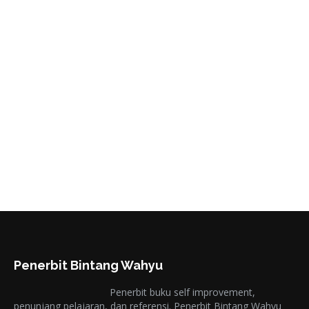
Bagaimana Virus Corona Menyebar
ke Manusia?
Sampai hari Rabu (29/02/2020) ini, seperti dilansir
CNN Indonesia, sudah ada 131 korban meninggal
akibat terinfeksi…
Read more
Penerbit Bintang Wahyu
Penerbit buku self improvement,
penunjang pelajaran, dan referensi. Penerbit Bintang Wahyu