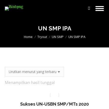
Search:
UN SMP IPA
You are here:
Home
Tryout
UN SMP
UN SMP IPA
Menampilkan hasil tunggal
Sukses UN-USBN SMP/MTs 2020