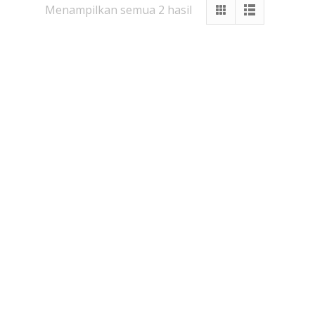
Diurutkan
Menampilkan semua 2 hasil
menurut
yang
terbaru