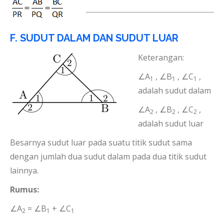
F. SUDUT DALAM DAN SUDUT LUAR
Keterangan:
∠A
, ∠B
, ∠C
,
1
1
1
adalah sudut dalam
∠A
, ∠B
, ∠C
,
2
2
2
adalah sudut luar
Besarnya sudut luar pada suatu titik sudut sama
dengan jumlah dua sudut dalam pada dua titik sudut
lainnya.
Rumus:
∠A
= ∠B
+ ∠C
2
1
1