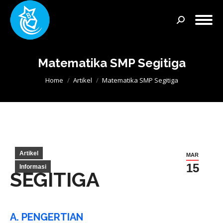
Search:
Matematika SMP Segitiga
You are here:
Home
Artikel
Matematika SMP Segitiga
Artikel
MAR
15
Informasi
SEGITIGA
A. PENGERTIAN