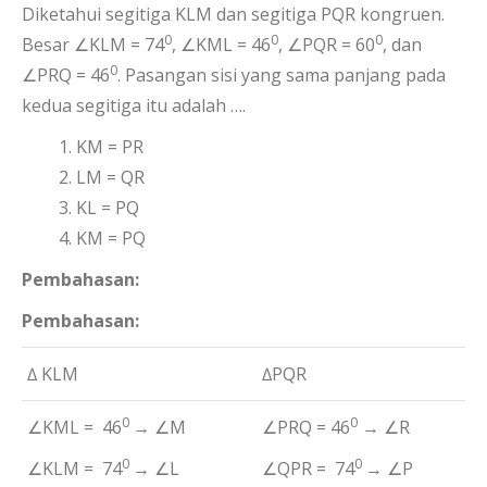
Diketahui segitiga KLM dan segitiga PQR kongruen.
0
0
0
Besar ∠KLM = 74
, ∠KML = 46
, ∠PQR = 60
, dan
0
∠PRQ = 46
. Pasangan sisi yang sama panjang pada
kedua segitiga itu adalah ….
KM = PR
LM = QR
KL = PQ
KM = PQ
Pembahasan:
Pembahasan:
∆ KLM
∆PQR
0
0
∠KML = 46
→ ∠M
∠PRQ = 46
→ ∠R
0
0
∠KLM = 74
→ ∠L
∠QPR = 74
→ ∠P