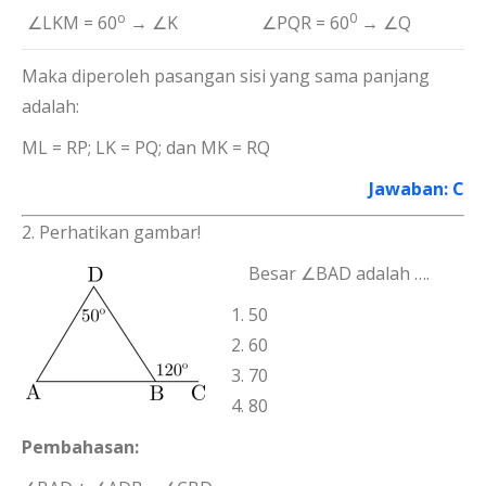
o
0
∠LKM = 60
→ ∠K
∠PQR = 60
→ ∠Q
Maka diperoleh pasangan sisi yang sama panjang
adalah:
ML = RP; LK = PQ; dan MK = RQ
Jawaban: C
2. Perhatikan gambar!
Besar ∠BAD adalah ….
50
60
70
80
Pembahasan: