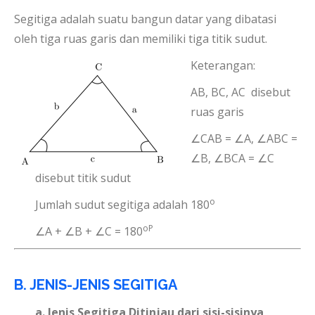
Segitiga adalah suatu bangun datar yang dibatasi
oleh tiga ruas garis dan memiliki tiga titik sudut.
Keterangan:
AB, BC, AC disebut
ruas garis
∠CAB = ∠A, ∠ABC =
∠B, ∠BCA = ∠C
disebut titik sudut
o
Jumlah sudut segitiga adalah 180
oP
∠A + ∠B + ∠C = 180
B. JENIS-JENIS SEGITIGA
a. Jenis Segitiga Ditinjau dari sisi-sisinya