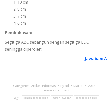
10 cm
8 cm
7 cm
6 cm
Pembahasan:
Segitiga ABC sebangun dengan segitiga EDC
sehingga diperoleh:
Jawaban: A
Categories:
Artikel
,
Informasi
By
adi
Maret 15, 2018
Leave a comment
Tags:
contoh soal segitiga
materi jawaban
soal segitiga smp