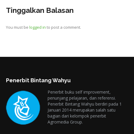
Tinggalkan Balasan
You must be
logged in
to post a comment.
Penerbit Bintang Wahyu
Penerbit buku self improvement,
penunjang pelajaran, dan referensi.
Penerbit Bintang Wahyu berdiri pada 1
Januari 2014 merupakan salah satu
bagian dari kelompok penerbit
Agromedia Group.