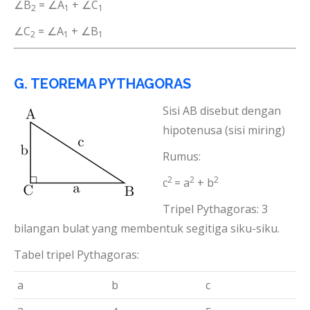
∠B
= ∠A
+ ∠C
2
1
1
∠C
= ∠A
+ ∠B
2
1
1
G. TEOREMA PYTHAGORAS
Sisi AB disebut dengan
hipotenusa (sisi miring)
Rumus:
2
2
2
c
= a
+ b
Tripel Pythagoras: 3
bilangan bulat yang membentuk segitiga siku-siku.
Tabel tripel Pythagoras:
a
b
c