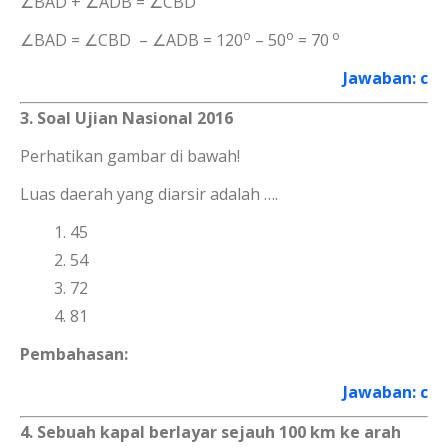
∠BAD + ∠ADB = ∠CBD
o
o
o
∠BAD = ∠CBD – ∠ADB = 120
– 50
= 70
Jawaban: c
3. Soal Ujian Nasional 2016
Perhatikan gambar di bawah!
Luas daerah yang diarsir adalah ….
45
54
72
81
Pembahasan:
Jawaban: c
4. Sebuah kapal berlayar sejauh 100 km ke arah