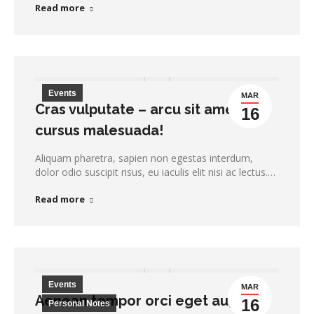
Read more
Events
MAR
Cras vulputate – arcu sit amet
16
cursus malesuada!
Aliquam pharetra, sapien non egestas interdum,
dolor odio suscipit risus, eu iaculis elit nisi ac lectus.…
Read more
Events
MAR
Aenean tempor orci eget augue
16
Personal Notes