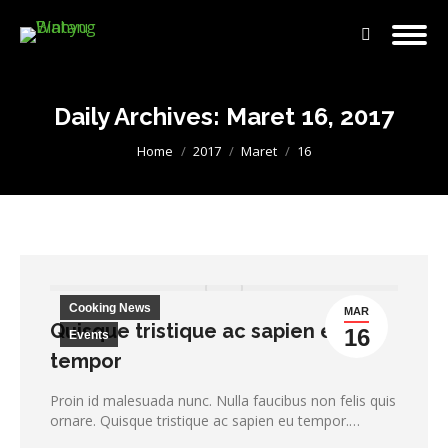
Search:
Daily Archives:
Maret 16, 2017
You are here:
Home
2017
Maret
16
Cooking News
MAR
Quisque tristique ac sapien eu
16
Events
tempor
Proin id malesuada nunc. Nulla faucibus non felis quis
ornare. Quisque tristique ac sapien eu tempor.…