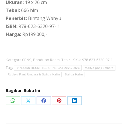
Ukuran:
19 x 26 cm
Tebal:
666 hlm
Penerbit:
Bintang Wahyu
ISBN:
978-623-6320-97- 1
Harga:
Rp199.000,-
Kategori:
CPNS
,
Panduan Resmi Tes
SKU:
978-623-6320-97-1
Tag:
PANDUAN RESMI TES CPNS CAT 2023/2024
raditya panji umbara
Raditya Panji Umbara & Sahda Halim
Sahda Halim
Bagikan Buku Ini
Share
Share
Share
Share
Share
on
on
on
on
on
WhatsApp
X
Facebook
Pinterest
LinkedIn