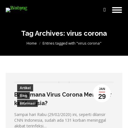
Search:
Tag Archives:
virus corona
You are here:
Home
Entries tagged with "virus corona"
Artikel
JAN
Bagaimana Virus Corona Menyebar
29
Blog
ke Manusia?
Informasi
Sampai hari Rabu (29/02/2020) ini, seperti dilansir
CNN Indonesia, sudah ada 131 korban meninggal
akibat terinfeksi…